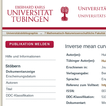
Inverse mean curvature flow and Ricci-pinch
DSpace Repositorium (Manakin basiert)
Universitätsbibliographie
→
7 Mathematisch-Naturwissenschaftliche Fakultät
PUBLIKATION MELDEN
Inverse mean curv
Autor(en):
Hui
Hilfe und Informationen
Tübinger Autor(en):
Hu
Stöbern
Erschienen in:
Jou
Dokumentanzeige
Verlagsangabe:
Ber
Erscheinungsdatum
Sprache:
Eng
Autoren
Referenz zum Volltext:
htt
Titel
ISSN:
00
DDC-Klassifikation
DDC-Klassifikation:
510
Dokumentart:
Wis