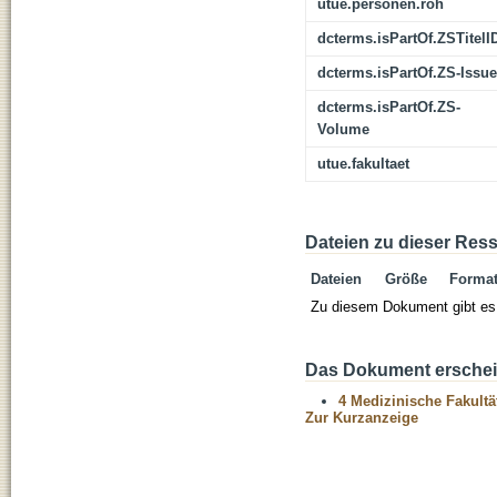
utue.personen.roh
dcterms.isPartOf.ZSTitelI
dcterms.isPartOf.ZS-Issue
dcterms.isPartOf.ZS-
Volume
utue.fakultaet
Dateien zu dieser Res
Dateien
Größe
Forma
Zu diesem Dokument gibt es 
Das Dokument erschein
4 Medizinische Fakultä
Zur Kurzanzeige