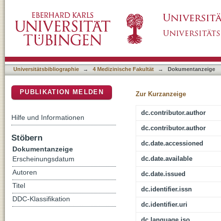
Current Role of PET CT in Staging and Man
DSpace Repositorium (Manakin basiert)
Universitätsbibliographie
→
4 Medizinische Fakultät
→
Dokumentanzeige
PUBLIKATION MELDEN
Zur Kurzanzeige
dc.contributor.author
Hilfe und Informationen
dc.contributor.author
Stöbern
dc.date.accessioned
Dokumentanzeige
dc.date.available
Erscheinungsdatum
Autoren
dc.date.issued
Titel
dc.identifier.issn
DDC-Klassifikation
dc.identifier.uri
dc.language.iso