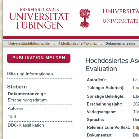
Hochdosiertes Ascorbat zur Intervention bei S
DSpace Repositorium (Manakin basiert)
Universitätsbibliographie
→
4 Medizinische Fakultät
→
Dokumentanzeige
PUBLIKATION MELDEN
Hochdosiertes Asco
Evaluation
Hilfe und Informationen
Autor(en):
Lau
Stöbern
Tübinger Autor(en):
La
Dokumentanzeige
Sonstige Beteiligte:
Ebe
Erscheinungsdatum
Erscheinungsjahr:
20
Autoren
Verlagsangabe:
Tü
Titel
Sprache:
De
DDC-Klassifikation
Referenz zum Volltext:
htt
Dokumentart:
Dis