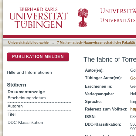
The fabric of Torre d'en Galmes, Menorca, S
DSpace Repositorium (Manakin basiert)
Universitätsbibliographie
→
7 Mathematisch-Naturwissenschaftliche Fakultät
PUBLIKATION MELDEN
The fabric of Tor
Autor(en):
Gol
Hilfe und Informationen
Tübinger Autor(en):
Go
Stöbern
Erschienen in:
Geo
Dokumentanzeige
Verlagsangabe:
Hob
Erscheinungsdatum
Sprache:
Eng
Autoren
Referenz zum Volltext:
htt
Titel
ISSN:
08
DDC-Klassifikation
DDC-Klassifikation:
55
900