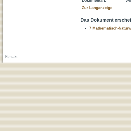
Dokumentart:
Wis
Zur Langanzeige
Das Dokument erschein
7 Mathematisch-Naturwi
Kontakt