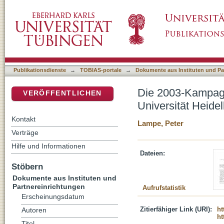
Die 2003-Kampagne des archäologischen Phry
DSpace Repositorium (Manakin basiert)
kurzer Vorausbericht
Publikationsdienste
→
TOBIAS-portale
→
Dokumente aus Instituten und Pa
Die 2003-Kampagn
VERÖFFENTLICHEN
Universität Heidel
Kontakt
Lampe, Peter
Verträge
Hilfe und Informationen
Dateien:
Stöbern
Dokumente aus Instituten und
Partnereinrichtungen
Aufrufstatistik
Erscheinungsdatum
Zitierfähiger Link (URI):
ht
Autoren
ht
Titel