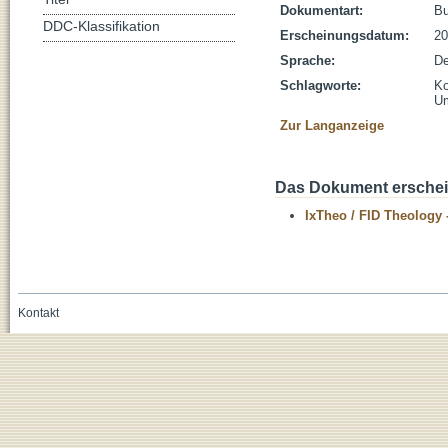
Dokumentart:
B
DDC-Klassifikation
Erscheinungsdatum:
20
Sprache:
De
Schlagworte:
Ko
Um
Zur Langanzeige
Das Dokument erschein
IxTheo / FID Theology 
Kontakt