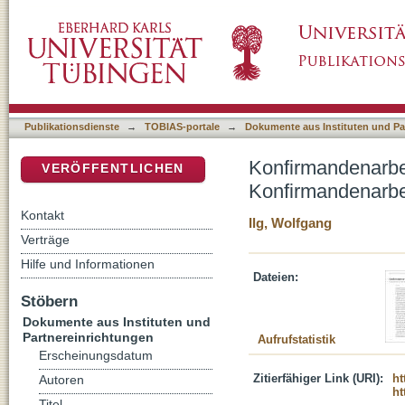
Konfirmandenarbeit erforschen : bundesweit
DSpace Repositorium (Manakin basiert)
Publikationsdienste
→
TOBIAS-portale
→
Dokumente aus Instituten und Pa
Konfirmandenarbei
VERÖFFENTLICHEN
Konfirmandenarbe
Kontakt
Ilg, Wolfgang
Verträge
Hilfe und Informationen
Dateien:
Stöbern
Dokumente aus Instituten und
Partnereinrichtungen
Aufrufstatistik
Erscheinungsdatum
Zitierfähiger Link (URI):
ht
Autoren
ht
Titel