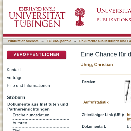
Eine Chance für den Religionsunterricht?
DSpace Repositorium (Manakin basiert)
Publikationsdienste
→
TOBIAS-portale
→
Dokumente aus Instituten und Pa
Eine Chance für d
VERÖFFENTLICHEN
Uhrig, Christian
Kontakt
Verträge
Dateien:
Hilfe und Informationen
Stöbern
Aufrufstatistik
Dokumente aus Instituten und
Partnereinrichtungen
Zitierfähiger Link (URI):
ht
Erscheinungsdatum
ht
Autoren
Dokumentart:
B
Titel