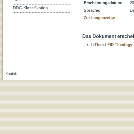
Erscheinungsdatum:
20
DDC-Klassifikation
Sprache:
De
Zur Langanzeige
Das Dokument erschein
IxTheo / FID Theology 
Kontakt