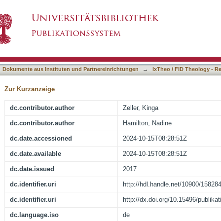
eneutik der Responsivität. Ein Kapitel Schrift
asiert)
Dokumente aus Instituten und Partnereinrichtungen
→
IxTheo / FID Theology - R
Zur Kurzanzeige
dc.contributor.author
Zeller, Kinga
dc.contributor.author
Hamilton, Nadine
dc.date.accessioned
2024-10-15T08:28:51Z
dc.date.available
2024-10-15T08:28:51Z
dc.date.issued
2017
dc.identifier.uri
http://hdl.handle.net/10900/15828
dc.identifier.uri
http://dx.doi.org/10.15496/publika
dc.language.iso
de