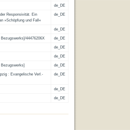
de_DE
der Responsivität. Ein
de_DE
 an »Schöpfung und Fall«
de_DE
es Bezugswerks]/44476206X
de_DE
de_DE
de_DE
s Bezugswerks]
de_DE
ipzig : Evangelische Verl.-
de_DE
de_DE
de_DE