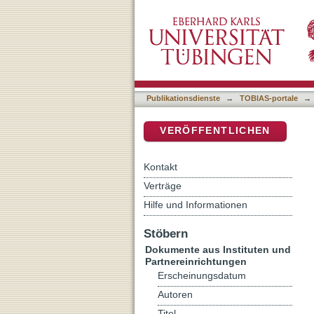
Dietrich Bonhoeffers Herm
DSpace Repositorium (Manakin b
»Schöpfung und Fall«
Publikationsdienste
→
TOBIAS-portale
→
VERÖFFENTLICHEN
Kontakt
Verträge
Hilfe und Informationen
Stöbern
Dokumente aus Instituten und
Partnereinrichtungen
Erscheinungsdatum
Autoren
Titel