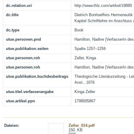
dc.relation.uri
http://www.thlz.com/artikel/19880
dc.title
Dietrich Bonhoeffers Hermeneutik 
Kapitel Schriftlehre im Anschluss
dc.type
Book
utue.personen.pnd
Hamilton, Nadine [VerfasserIn d
utue.publikation.seiten
Spalte 1257–1259
utue.personen.roh
Zeller, Kinga
utue.personen.roh
Hamilton, Nadine [VerfasserIn de
utue.publikation.buchdesbeitrags
Theologische Literaturzeitung - Le
Anst., 1876
utue.titel.verfasserangabe
Kinga Zeller
utue.artikel.ppn
1798005867
Dateien:
Zeller_014.pdf
150. KB