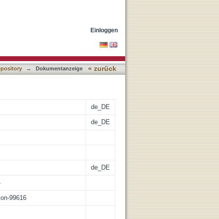
lehre im Anschluss an
Einloggen
« zurück
epository
→
Dokumentanzeige
de_DE
de_DE
de_DE
4
tion-99616