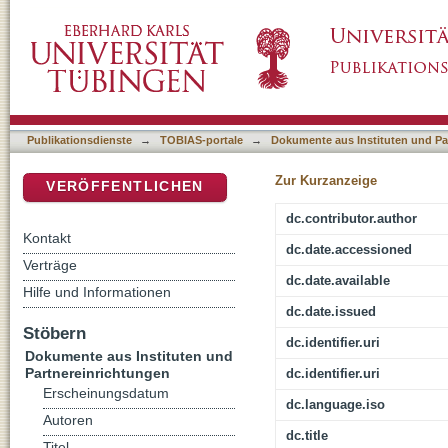
Rezeptionsästhetische Texthermeneutik : Wei
DSpace Repositorium (Manakin basiert)
Publikationsdienste
→
TOBIAS-portale
→
Dokumente aus Instituten und Pa
Zur Kurzanzeige
VERÖFFENTLICHEN
dc.contributor.author
Kontakt
dc.date.accessioned
Verträge
dc.date.available
Hilfe und Informationen
dc.date.issued
Stöbern
dc.identifier.uri
Dokumente aus Instituten und
Partnereinrichtungen
dc.identifier.uri
Erscheinungsdatum
dc.language.iso
Autoren
dc.title
Titel