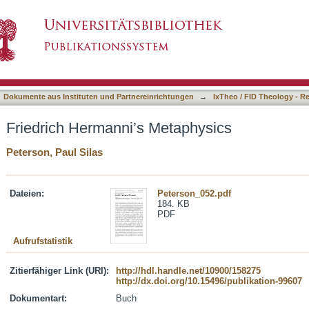
aphysics
asiert)
Dokumente aus Instituten und Partnereinrichtungen
→
IxTheo / FID Theology - R
Friedrich Hermanni’s Metaphysics
Peterson, Paul Silas
Dateien:
Peterson_052.pdf
184. KB
PDF
Aufrufstatistik
Zitierfähiger Link (URI):
http://hdl.handle.net/10900/158275
http://dx.doi.org/10.15496/publikation-99607
Dokumentart:
Buch