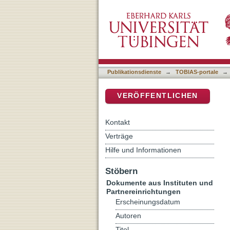
Friedrich Hermanni’s Met
DSpace Repositorium (Manakin b
Publikationsdienste
→
TOBIAS-portale
→
VERÖFFENTLICHEN
Kontakt
Verträge
Hilfe und Informationen
Stöbern
Dokumente aus Instituten und
Partnereinrichtungen
Erscheinungsdatum
Autoren
Titel