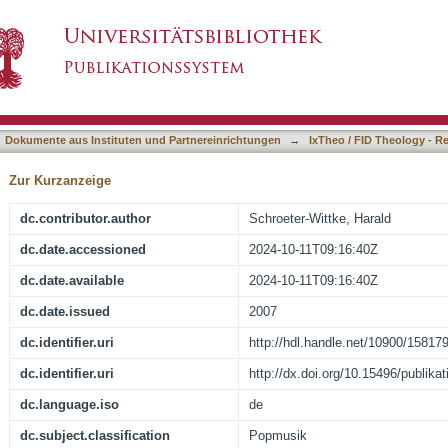
von den Schwierigkeiten und Chancen der Pop
asiert)
Dokumente aus Instituten und Partnereinrichtungen
→
IxTheo / FID Theology - R
Zur Kurzanzeige
dc.contributor.author
Schroeter-Wittke, Harald
dc.date.accessioned
2024-10-11T09:16:40Z
dc.date.available
2024-10-11T09:16:40Z
dc.date.issued
2007
dc.identifier.uri
http://hdl.handle.net/10900/15817
dc.identifier.uri
http://dx.doi.org/10.15496/publika
dc.language.iso
de
dc.subject.classification
Popmusik