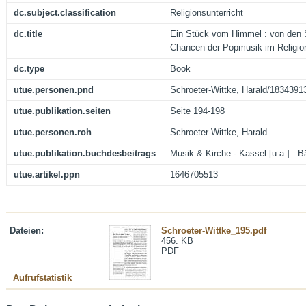
dc.subject.classification
Religionsunterricht
dc.title
Ein Stück vom Himmel : von den 
Chancen der Popmusik im Religion
dc.type
Book
utue.personen.pnd
Schroeter-Wittke, Harald/1834391
utue.publikation.seiten
Seite 194-198
utue.personen.roh
Schroeter-Wittke, Harald
utue.publikation.buchdesbeitrags
Musik & Kirche - Kassel [u.a.] : B
utue.artikel.ppn
1646705513
Dateien:
Schroeter-Wittke_195.pdf
456. KB
PDF
Aufrufstatistik