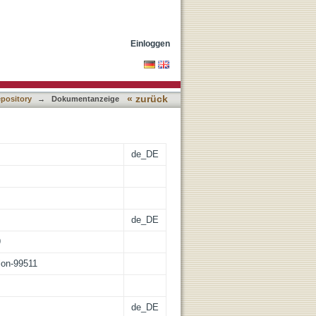
musik im
Einloggen
« zurück
epository
→
Dokumentanzeige
de_DE
de_DE
9
tion-99511
de_DE