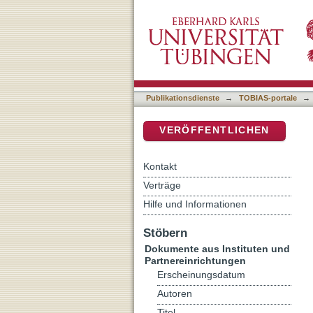
Ein Stück vom Himmel : 
DSpace Repositorium (Manakin b
Religionsunterricht
Publikationsdienste
→
TOBIAS-portale
→
VERÖFFENTLICHEN
Kontakt
Verträge
Hilfe und Informationen
Stöbern
Dokumente aus Instituten und
Partnereinrichtungen
Erscheinungsdatum
Autoren
Titel