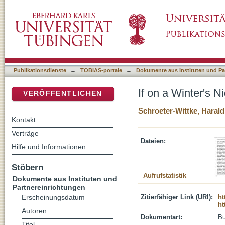
If on a Winter's Night... : Stings Weihnach
DSpace Repositorium (Manakin basiert)
Publikationsdienste
→
TOBIAS-portale
→
Dokumente aus Instituten und Pa
If on a Winter's 
VERÖFFENTLICHEN
Schroeter-Wittke, Harald
Kontakt
Verträge
Dateien:
Hilfe und Informationen
Stöbern
Aufrufstatistik
Dokumente aus Instituten und
Partnereinrichtungen
Zitierfähiger Link (URI):
ht
Erscheinungsdatum
ht
Autoren
Dokumentart:
B
Titel