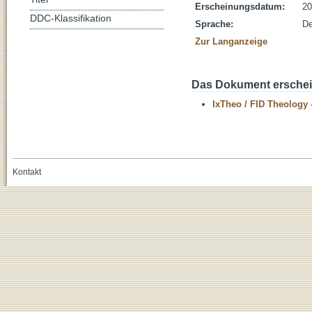
Erscheinungsdatum:
20
DDC-Klassifikation
Sprache:
De
Zur Langanzeige
Das Dokument erschein
IxTheo / FID Theology 
Kontakt