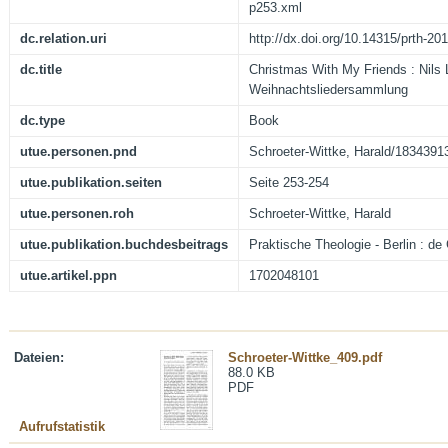
p253.xml
dc.relation.uri
http://dx.doi.org/10.14315/prth-20
dc.title
Christmas With My Friends : Nils
Weihnachtsliedersammlung
dc.type
Book
utue.personen.pnd
Schroeter-Wittke, Harald/1834391
utue.publikation.seiten
Seite 253-254
utue.personen.roh
Schroeter-Wittke, Harald
utue.publikation.buchdesbeitrags
Praktische Theologie - Berlin : de
utue.artikel.ppn
1702048101
Dateien:
Schroeter-Wittke_409.pdf
88.0 KB
PDF
Aufrufstatistik