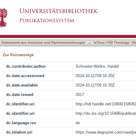
s : Nils Landgrens Weihnachtsliedersammlung
asiert)
Dokumente aus Instituten und Partnereinrichtungen
→
IxTheo / FID Theology - R
Zur Kurzanzeige
dc.contributor.author
Schroeter-Wittke, Harald
dc.date.accessioned
2024-10-11T09:16:30Z
dc.date.available
2024-10-11T09:16:30Z
dc.date.issued
2017
dc.identifier.uri
http://hdl.handle.net/10900/15808
dc.identifier.uri
http://dx.doi.org/10.15496/publika
dc.language.iso
de
dc.relation.uri
https://www.degruyter.com/view/jou