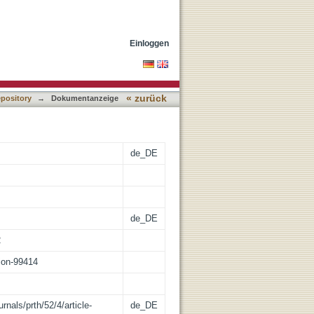
Einloggen
« zurück
epository
→
Dokumentanzeige
de_DE
de_DE
2
tion-99414
rnals/prth/52/4/article-
de_DE