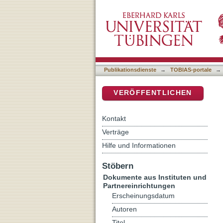
Christmas With My Friend
DSpace Repositorium (Manakin b
Publikationsdienste
→
TOBIAS-portale
→
VERÖFFENTLICHEN
Kontakt
Verträge
Hilfe und Informationen
Stöbern
Dokumente aus Instituten und
Partnereinrichtungen
Erscheinungsdatum
Autoren
Titel