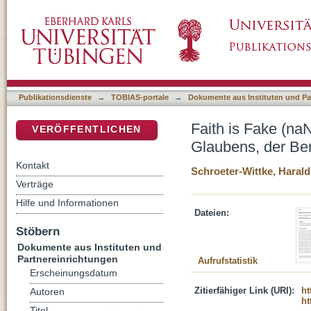
Faith is Fake (naNa Na naNa) : eine kleine 
DSpace Repositorium (Manakin basiert)
versetzen kann
Publikationsdienste
→
TOBIAS-portale
→
Dokumente aus Instituten und Pa
Faith is Fake (na
VERÖFFENTLICHEN
Glaubens, der Be
Kontakt
Schroeter-Wittke, Harald
Verträge
Hilfe und Informationen
Dateien:
Stöbern
Dokumente aus Instituten und
Partnereinrichtungen
Aufrufstatistik
Erscheinungsdatum
Zitierfähiger Link (URI):
ht
Autoren
ht
Titel