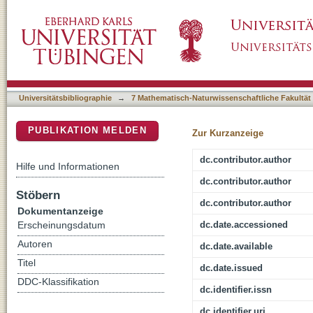
Measuring the numerical viscosity in simulati
DSpace Repositorium (Manakin basiert)
viscously spreading ring revisited
Universitätsbibliographie
→
7 Mathematisch-Naturwissenschaftliche Fakultät
PUBLIKATION MELDEN
Zur Kurzanzeige
dc.contributor.author
Hilfe und Informationen
dc.contributor.author
Stöbern
dc.contributor.author
Dokumentanzeige
dc.date.accessioned
Erscheinungsdatum
Autoren
dc.date.available
Titel
dc.date.issued
DDC-Klassifikation
dc.identifier.issn
dc.identifier.uri