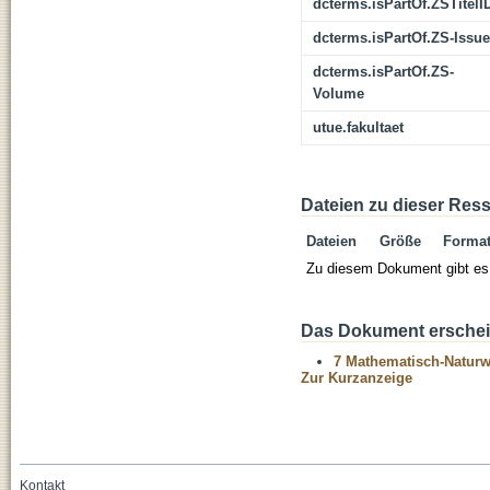
dcterms.isPartOf.ZSTitelI
dcterms.isPartOf.ZS-Issue
dcterms.isPartOf.ZS-
Volume
utue.fakultaet
Dateien zu dieser Res
Dateien
Größe
Forma
Zu diesem Dokument gibt es 
Das Dokument erschein
7 Mathematisch-Naturwi
Zur Kurzanzeige
Kontakt