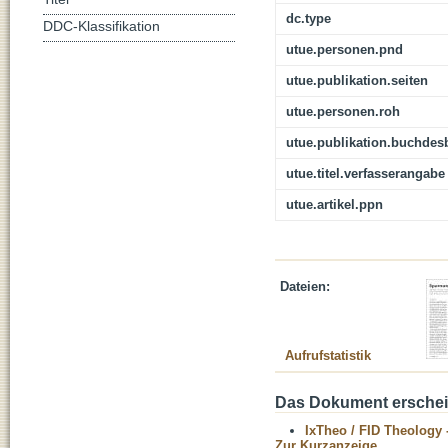
dc.type
DDC-Klassifikation
utue.personen.pnd
utue.publikation.seiten
utue.personen.roh
utue.publikation.buchdes
utue.titel.verfasserangabe
utue.artikel.ppn
Dateien:
Aufrufstatistik
Das Dokument erschein
IxTheo / FID Theology 
Zur Kurzanzeige