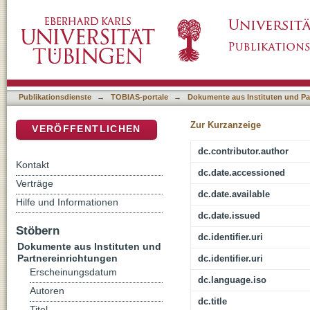
Spannung gehört dazu
DSpace Repositorium (Manakin basiert)
Publikationsdienste
→
TOBIAS-portale
→
Dokumente aus Instituten und Pa
Zur Kurzanzeige
VERÖFFENTLICHEN
dc.contributor.author
Kontakt
dc.date.accessioned
Verträge
dc.date.available
Hilfe und Informationen
dc.date.issued
Stöbern
dc.identifier.uri
Dokumente aus Instituten und
Partnereinrichtungen
dc.identifier.uri
Erscheinungsdatum
dc.language.iso
Autoren
dc.title
Titel