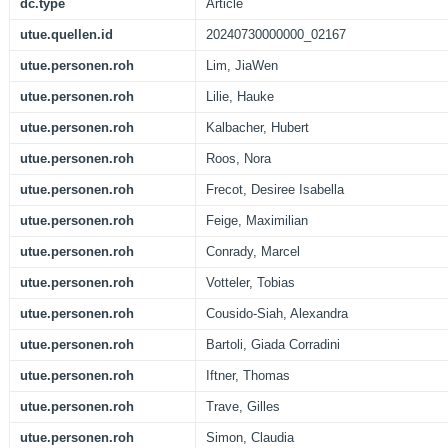
dc.type
Article
utue.quellen.id
20240730000000_02167
utue.personen.roh
Lim, JiaWen
utue.personen.roh
Lilie, Hauke
utue.personen.roh
Kalbacher, Hubert
utue.personen.roh
Roos, Nora
utue.personen.roh
Frecot, Desiree Isabella
utue.personen.roh
Feige, Maximilian
utue.personen.roh
Conrady, Marcel
utue.personen.roh
Votteler, Tobias
utue.personen.roh
Cousido-Siah, Alexandra
utue.personen.roh
Bartoli, Giada Corradini
utue.personen.roh
Iftner, Thomas
utue.personen.roh
Trave, Gilles
utue.personen.roh
Simon, Claudia