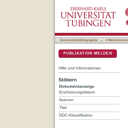
Evidence for direct inter
DSpace Repositorium (Manakin b
papillomavirus (HPV)
Universitätsbibliographie
→
4 Medizinische
PUBLIKATION MELDEN
Hilfe und Informationen
Stöbern
Dokumentanzeige
Erscheinungsdatum
Autoren
Titel
DDC-Klassifikation