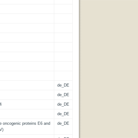
de_DE
de_DE
4
de_DE
de_DE
he oncogenic proteins E6 and
de_DE
V)