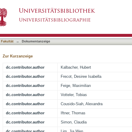
action between the oncogenic proteins E6 and E
asiert)
 Fakultät
→
Dokumentanzeige
Zur Kurzanzeige
dc.contributor.author
Kalbacher, Hubert
dc.contributor.author
Frecot, Desiree Isabella
dc.contributor.author
Feige, Maximilian
dc.contributor.author
Votteler, Tobias
dc.contributor.author
Cousido-Siah, Alexandra
dc.contributor.author
Iftner, Thomas
dc.contributor.author
Simon, Claudia
dc.contributor.author
Lim, Jia Wen