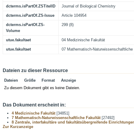
dcterms.isPartOf.ZSTitelID
Journal of Biological Chemistry
dcterms.isPartOf.ZS-Issue
Article 104954
dcterms.isPartOf.ZS-
299 (8)
Volume
utue.fakultaet
04 Medizinische Fakultät
utue.fakultaet
07 Mathematisch-Naturwissenschaftliche 
Dateien zu dieser Ressource
Dateien
Größe
Format
Anzeige
Zu diesem Dokument gibt es keine Dateien.
Das Dokument erscheint in:
4 Medizinische Fakultät
[34851]
7 Mathematisch-Naturwissenschaftliche Fakultät
[27492]
8 Zentrale, interfakultäre und fakultätsübergreifende Einrichtunge
Zur Kurzanzeige