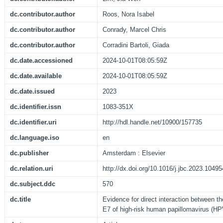
dc.contributor.author
Roos, Nora Isabel
dc.contributor.author
Conrady, Marcel Chris
dc.contributor.author
Corradini Bartoli, Giada
dc.date.accessioned
2024-10-01T08:05:59Z
dc.date.available
2024-10-01T08:05:59Z
dc.date.issued
2023
dc.identifier.issn
1083-351X
dc.identifier.uri
http://hdl.handle.net/10900/157735
dc.language.iso
en
dc.publisher
Amsterdam : Elsevier
dc.relation.uri
http://dx.doi.org/10.1016/j.jbc.2023.10495
dc.subject.ddc
570
dc.title
Evidence for direct interaction between t
E7 of high-risk human papillomavirus (HP