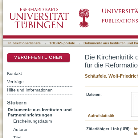
Die Kirchenkritik des Hoch- und Spätmittelal
DSpace Repositorium (Manakin basiert)
Publikationsdienste
→
TOBIAS-portale
→
Dokumente aus Instituten und Pa
Die Kirchenkritik
VERÖFFENTLICHEN
für die Reformati
Kontakt
Schäufele, Wolf-Friedric
Verträge
Hilfe und Informationen
Dateien:
Stöbern
Dokumente aus Instituten und
Partnereinrichtungen
Aufrufstatistik
Erscheinungsdatum
Zitierfähiger Link (URI):
ht
Autoren
ht
Titel