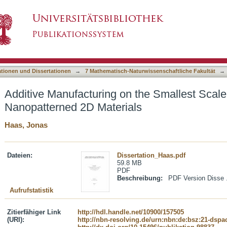
 the Smallest Scale: Aligned Stacking of Nano
asiert)
ationen und Dissertationen
→
7 Mathematisch-Naturwissenschaftliche Fakultät
→
Additive Manufacturing on the Smallest Scale
Nanopatterned 2D Materials
Haas, Jonas
Dateien:
Dissertation_Haas.pdf
59.8 MB
PDF
Beschreibung:
PDF Version Disse .
Aufrufstatistik
Zitierfähiger Link
http://hdl.handle.net/10900/157505
(URI):
http://nbn-resolving.de/urn:nbn:de:bsz:21-dspa