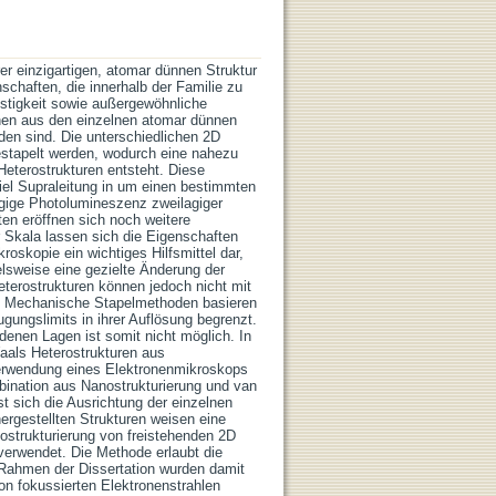
rer einzigartigen, atomar dünnen Struktur
chaften, die innerhalb der Familie zu
estigkeit sowie außergewöhnliche
nnen aus den einzelnen atomar dünnen
nden sind. Die unterschiedlichen 2D
gestapelt werden, wodurch eine nahezu
eterostrukturen entsteht. Diese
iel Supraleitung in um einen bestimmten
gige Photolumineszenz zweilagiger
en eröffnen sich noch weitere
r Skala lassen sich die Eigenschaften
roskopie ein wichtiges Hilfsmittel dar,
lsweise eine gezielte Änderung der
terostrukturen können jedoch nicht mit
n. Mechanische Stapelmethoden basieren
ungslimits in ihrer Auflösung begrenzt.
denen Lagen ist somit nicht möglich. In
aals Heterostrukturen aus
 Verwendung eines Elektronenmikroskops
mbination aus Nanostrukturierung und van
t sich die Ausrichtung der einzelnen
ergestellten Strukturen weisen eine
strukturierung von freistehenden 2D
 verwendet. Die Methode erlaubt die
 Rahmen der Dissertation wurden damit
on fokussierten Elektronenstrahlen