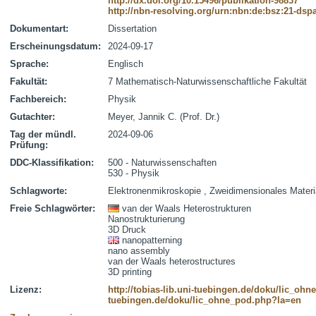
http://dx.doi.org/10.15496/publikation-98837
http://nbn-resolving.org/urn:nbn:de:bsz:21-dsp
Dokumentart:
Dissertation
Erscheinungsdatum:
2024-09-17
Sprache:
Englisch
Fakultät:
7 Mathematisch-Naturwissenschaftliche Fakultät
Fachbereich:
Physik
Gutachter:
Meyer, Jannik C. (Prof. Dr.)
Tag der mündl.
2024-09-06
Prüfung:
DDC-Klassifikation:
500 - Naturwissenschaften
530 - Physik
Schlagworte:
Elektronenmikroskopie , Zweidimensionales Materi
Freie Schlagwörter:
van der Waals Heterostrukturen
Nanostrukturierung
3D Druck
nanopatterning
nano assembly
van der Waals heterostructures
3D printing
Lizenz:
http://tobias-lib.uni-tuebingen.de/doku/lic_oh
tuebingen.de/doku/lic_ohne_pod.php?la=en