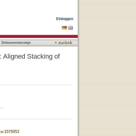
patterned 2D Materials
Einloggen
« zurück
Dokumentanzeige
: Aligned Stacking of
..
ce-1575053