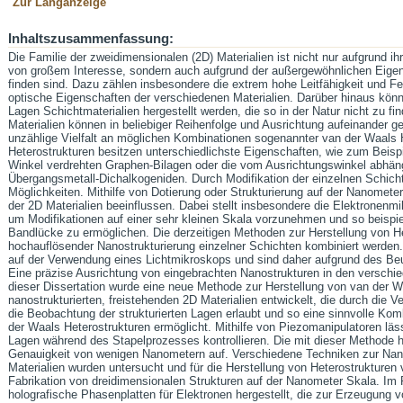
Zur Langanzeige
Inhaltszusammenfassung:
Die Familie der zweidimensionalen (2D) Materialien ist nicht nur aufgrund ih
von großem Interesse, sondern auch aufgrund der außergewöhnlichen Eigens
finden sind. Dazu zählen insbesondere die extrem hohe Leitfähigkeit und F
optische Eigenschaften der verschiedenen Materialien. Darüber hinaus kö
Lagen Schichtmaterialien hergestellt werden, die so in der Natur nicht zu fi
Materialien können in beliebiger Reihenfolge und Ausrichtung aufeinander 
unzählige Vielfalt an möglichen Kombinationen sogenannter van der Waals H
Heterostrukturen besitzen unterschiedlichste Eigenschaften, wie zum Beisp
Winkel verdrehten Graphen-Bilagen oder die vom Ausrichtungswinkel abhän
Übergangsmetall-Dichalkogeniden. Durch Modifikation der einzelnen Schicht
Möglichkeiten. Mithilfe von Dotierung oder Strukturierung auf der Nanomete
der 2D Materialien beeinflussen. Dabei stellt insbesondere die Elektronenmik
um Modifikationen auf einer sehr kleinen Skala vorzunehmen und so beispie
Bandlücke zu ermöglichen. Die derzeitigen Methoden zur Herstellung von He
hochauflösender Nanostrukturierung einzelner Schichten kombiniert werde
auf der Verwendung eines Lichtmikroskops und sind daher aufgrund des Beug
Eine präzise Ausrichtung von eingebrachten Nanostrukturen in den verschie
dieser Dissertation wurde eine neue Methode zur Herstellung von van der W
nanostrukturierten, freistehenden 2D Materialien entwickelt, die durch die
die Beobachtung der strukturierten Lagen erlaubt und so eine sinnvolle Ko
der Waals Heterostrukturen ermöglicht. Mithilfe von Piezomanipulatoren läss
Lagen während des Stapelprozesses kontrollieren. Die mit dieser Methode h
Genauigkeit von wenigen Nanometern auf. Verschiedene Techniken zur Nano
Materialien wurden untersucht und für die Herstellung von Heterostrukturen
Fabrikation von dreidimensionalen Strukturen auf der Nanometer Skala. Im
holografische Phasenplatten für Elektronen hergestellt, die zur Erzeugung v