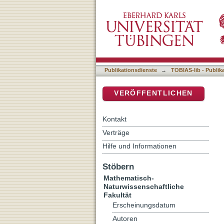
Additive Manufacturing on
DSpace Repositorium (Manakin b
Publikationsdienste
→
TOBIAS-lib - Publik
VERÖFFENTLICHEN
Kontakt
Verträge
Hilfe und Informationen
Stöbern
Mathematisch-
Naturwissenschaftliche
Fakultät
Erscheinungsdatum
Autoren