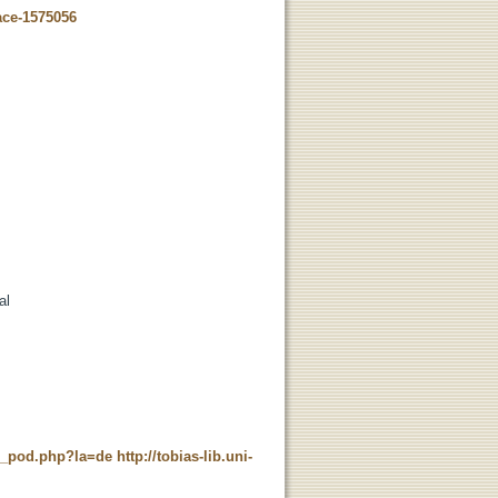
ace-1575056
al
ne_pod.php?la=de
http://tobias-lib.uni-