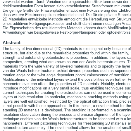
verwendet wurden. Durch Variation der eingebrachten Strukturen sowie der D
dreidimensionalen Form lassen sich verschiedenste Strahlformen mit kontrol
Die geringe Größe der Phasenplatten erlaubt eine Fokussierung des Elektr
dass weitere Elektronenoptiken erforderlich sind. Die für die präzise Stapel
2D Materialien entwickelte Methode ermöglicht die Herstellung von Strukt
eines additiven Fertigungsprozesses und stellt damit einen neuartigen Ansat
Die Eigenschaften des resultierenden Materials können durch Modifikation je
Anwendungen wie beispielsweise Festkörper-Nanoporen oder optoelektroni
Abstract:
The family of two-dimensional (2D) materials is exciting not only because of 
structure, but also due to the remarkable properties found within the family
strength and outstanding optoelectronic properties. In addition, the layers ca
composites, creating what are known as van der Waals heterostructures. Thi
materials from the wide variety of layered materials and to specify the layer 
van der Waals heterostructures exhibit diverse properties such as supercondu
rotation angle or the twist angle dependent photoluminescence of transition 
Modifications of the individual layers extend the possibilities even further. 
nanometer level can affect the properties of 2D materials. Notably, electron
introduce modifications on a very small scale, thus enabling techniques su
current techniques for creating heterostructures can not be used in combinat
layers at high resolution. In particular, mechanical stacking methods using
layers are well established. Restricted by the optical diffraction limit, preci
is not possible with these approaches. In this thesis, a novel method for th
standing 2D materials is developed. The stacking is performed in a scannin
resolution observation during the process and precise alignment of the laye
technique enables van der Waals heterostructures to be fabricated with a la
nanometers. Different patterning techniques for freestanding 2D materials ar
heterostructure assembly. The novel method allows for the creation of small