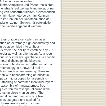
icke der resultierenden
lierter Amplitude und Phase realisieren.
onenstrahls auf wenige Nanometer, ohne
ung von nanostrukturierten, freistehenden
uren im Nanometerbereich im Rahmen
z im Bereich der Nanofabrikation dar.
der einzelnen Schicht für potenzielle
sche Geräte angepasst werden.
their unique atomically thin layer
, such as extremely high conductivity and
n be assembled into artificial
s offers the ability to combine any 2D
order as well as orientation. As a result,
ctivity in bilayer graphene at a specific
metal dichalcogenide bilayers.
For example, doping or patterning at the
 microscopy is a powerful tool to
ch as band-gap engineering. However,
ion with nanopatterning of individual
 optical microscopes for assembling
se stacking of patterned individual layers
e assembly of nanopatterned, free-
g electron microscope, allowing high-
rs using piezo manipulators. The
yer alignment precision of a few
e investigated and applied for
 three-dimensional structures.