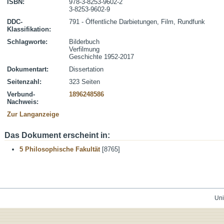
ISBN:
978-3-8253-9602-2
3-8253-9602-9
DDC-
791 - Öffentliche Darbietungen, Film, Rundfunk
Klassifikation:
Schlagworte:
Bilderbuch
Verfilmung
Geschichte 1952-2017
Dokumentart:
Dissertation
Seitenzahl:
323 Seiten
Verbund-
1896248586
Nachweis:
Zur Langanzeige
Das Dokument erscheint in:
5 Philosophische Fakultät
[8765]
Uni