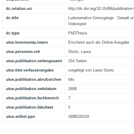
dc.relation.uri
http://dx.doi.org/10.15496/publikation
dc.title
Ludonarrative Grenzgänge : Gewalt u
Videospiel
dc.type
PhDThesis
utue.kommentar.intern
Erscheint auch als Online-Ausgabe
utue.personen.roh
Stortz, Laura
utue.publikation.seitengesamt
154 Seiten
utue.titel.verfasserangabe
vorgelegt von Laura Stortz
utue.publikation.abrufzeichen
tdis
utue.publikation.swbdatum
2408
utue.publikation.fachbereich
7
utue.publikation.fakultaet
5
utue.artikel.ppn
1898226318