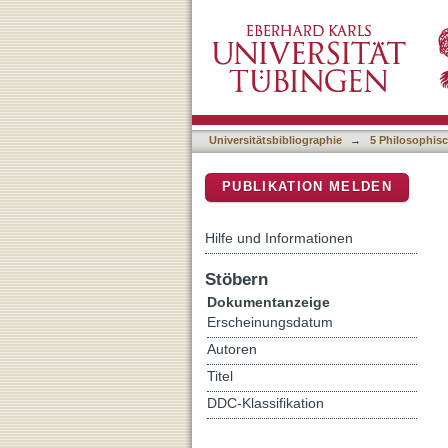
Ludonarrative Grenzgänge
DSpace Repositorium (Manakin b
Universitätsbibliographie
→
5 Philosophisc
PUBLIKATION MELDEN
Hilfe und Informationen
Stöbern
Dokumentanzeige
Erscheinungsdatum
Autoren
Titel
DDC-Klassifikation