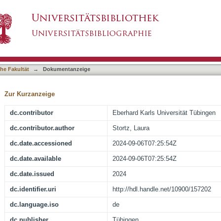
 : Gewalt und Moral in Märe und Videospiel
asiert)
he Fakultät
→
Dokumentanzeige
Zur Kurzanzeige
dc.contributor
Eberhard Karls Universität Tübingen
dc.contributor.author
Stortz, Laura
dc.date.accessioned
2024-09-06T07:25:54Z
dc.date.available
2024-09-06T07:25:54Z
dc.date.issued
2024
dc.identifier.uri
http://hdl.handle.net/10900/157202
dc.language.iso
de
dc.publisher
Tübingen