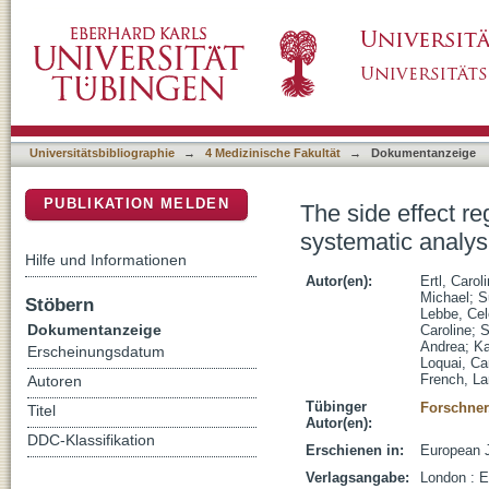
The side effect registry immuno-oncology (SER
DSpace Repositorium (Manakin basiert)
immunotherapy-induced side effects
Universitätsbibliographie
→
4 Medizinische Fakultät
→
Dokumentanzeige
PUBLIKATION MELDEN
The side effect r
systematic analys
Hilfe und Informationen
Autor(en):
Ertl, Caroli
Michael
;
S
Stöbern
Lebbe, Cel
Dokumentanzeige
Caroline
;
S
Andrea
;
Ka
Erscheinungsdatum
Loquai, C
French, La
Autoren
Tübinger
Forschner
Titel
Autor(en):
DDC-Klassifikation
Erschienen in:
European J
Verlagsangabe:
London : E