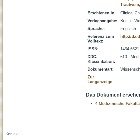
Trautwein
Erschienen in:
Clinical C
Verlagsangabe:
Berlin : W
Sprache:
Englisch
Referenz zum
http://dx.
Volltext:
ISSN:
1434-6621
DDC-
610 - Medi
Klassifikation:
Dokumentart:
Wissenscha
Zur
Langanzeige
Das Dokument erschein
4 Medizinische Fakultä
Kontakt