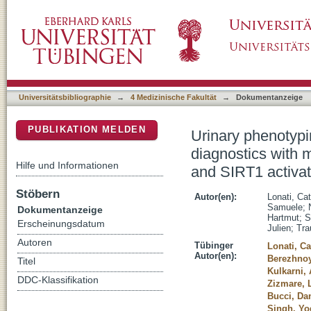
Urinary phenotyping of SARS-CoV-2 infection
DSpace Repositorium (Manakin basiert)
uncovers impaired NAD+ pathway and SIRT1 
Universitätsbibliographie
→
4 Medizinische Fakultät
→
Dokumentanzeige
PUBLIKATION MELDEN
Urinary phenotypi
diagnostics with
Hilfe und Informationen
and SIRT1 activat
Stöbern
Autor(en):
Lonati, Cat
Samuele
;
Dokumentanzeige
Hartmut
;
S
Erscheinungsdatum
Julien
;
Tra
Autoren
Tübinger
Lonati, Ca
Autor(en):
Berezhnoy
Titel
Kulkarni, 
DDC-Klassifikation
Zizmare, 
Bucci, Da
Singh, Yo