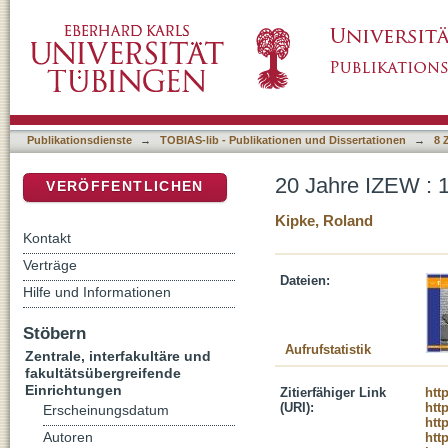
20 Jahre IZEW : 1990-2010; Jubiläumsmaga
DSpace Repositorium (Manakin basiert)
Publikationsdienste
→
TOBIAS-lib - Publikationen und Dissertationen
→
8 
20 Jahre IZEW : 
VERÖFFENTLICHEN
Kipke, Roland
Kontakt
Verträge
Dateien:
Hilfe und Informationen
Stöbern
Aufrufstatistik
Zentrale, interfakultäre und
fakultätsübergreifende
Einrichtungen
Zitierfähiger Link
htt
(URI):
htt
Erscheinungsdatum
htt
Autoren
htt