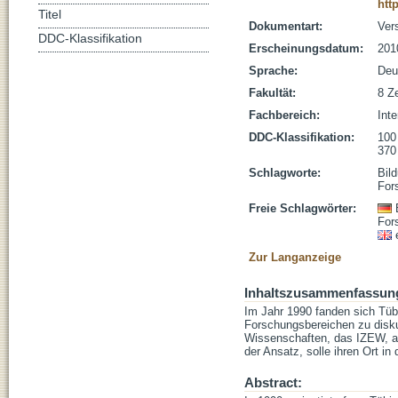
htt
Titel
Dokumentart:
Ver
DDC-Klassifikation
Erscheinungsdatum:
201
Sprache:
Deu
Fakultät:
8 Ze
Fachbereich:
Int
DDC-Klassifikation:
100
370
Schlagworte:
Bil
For
Freie Schlagwörter:
For
Zur Langanzeige
Inhaltszusammenfassun
Im Jahr 1990 fanden sich Tü
Forschungsbereichen zu diskut
Wissenschaften, das IZEW, au
der Ansatz, solle ihren Ort 
Abstract: