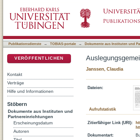
Auslegungsgemeinschaften : messianisch die
DSpace Repositorium (Manakin basiert)
Publikationsdienste
→
TOBIAS-portale
→
Dokumente aus Instituten und Pa
Auslegungsgemein
VERÖFFENTLICHEN
Janssen, Claudia
Kontakt
Verträge
Dateien:
Hilfe und Informationen
Stöbern
Aufrufstatistik
Dokumente aus Instituten und
Partnereinrichtungen
Zitierfähiger Link (URI):
ht
Erscheinungsdatum
ht
Autoren
Dokumentart:
B
Titel