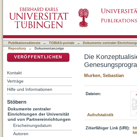
Die Konzeptualisierung von Spiritualität u
DSpace Repositorium (Manakin basiert)
Anonymen Alkoholiker (AA)
Publikationsdienste
→
TOBIAS-portale
→
Dokumente zentraler Einrichtunge
Repository
→
Dokumentanzeige
Die Konzeptualisi
VERÖFFENTLICHEN
Genesungsprogra
Kontakt
Murken, Sebastian
Verträge
Hilfe und Informationen
Dateien:
Stöbern
Dokumente zentraler
Einrichtungen der Universität
Aufrufstatistik
und von Partnereinrichtungen
Erscheinungsdatum
Zitierfähiger Link (URI):
ht
ht
Autoren