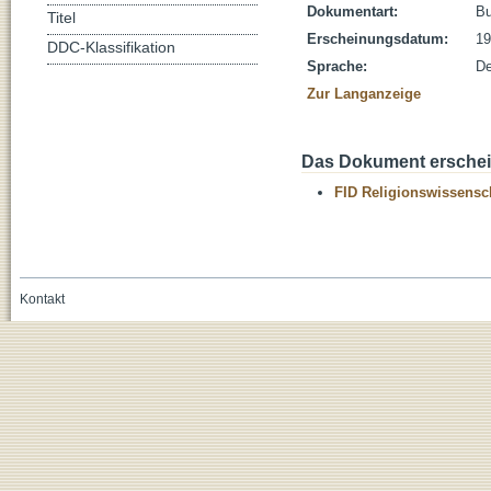
Dokumentart:
B
Titel
Erscheinungsdatum:
19
DDC-Klassifikation
Sprache:
De
Zur Langanzeige
Das Dokument erschein
FID Religionswissensch
Kontakt