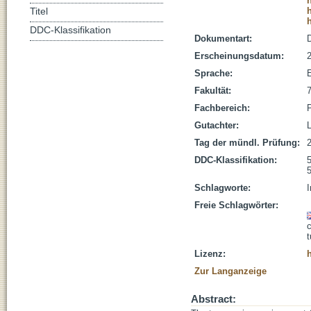
Titel
DDC-Klassifikation
Dokumentart:
D
Erscheinungsdatum:
Sprache:
Fakultät:
Fachbereich:
Gutachter:
L
Tag der mündl. Prüfung:
DDC-Klassifikation:
5
Schlagworte:
I
Freie Schlagwörter:
Lizenz:
Zur Langanzeige
Abstract: