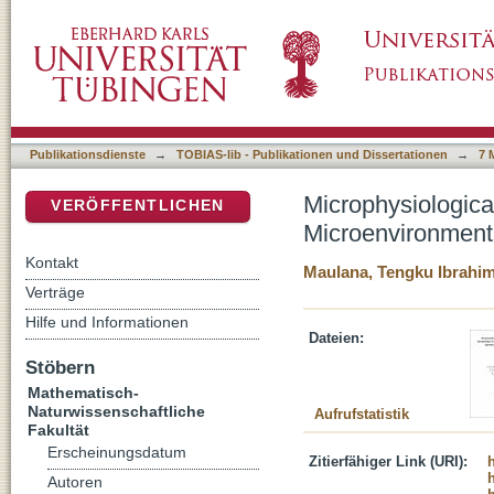
Microphysiological Tumor-on-Chip Models Re
DSpace Repositorium (Manakin basiert)
Applicable for Cell Therapy Testing
Publikationsdienste
→
TOBIAS-lib - Publikationen und Dissertationen
→
7 
Microphysiologic
VERÖFFENTLICHEN
Microenvironment 
Kontakt
Maulana, Tengku Ibrahi
Verträge
Hilfe und Informationen
Dateien:
Stöbern
Mathematisch-
Naturwissenschaftliche
Aufrufstatistik
Fakultät
Erscheinungsdatum
Zitierfähiger Link (URI):
Autoren