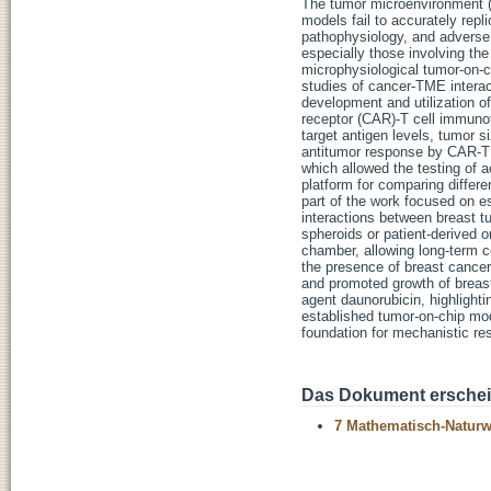
The tumor microenvironment (T
models fail to accurately re
pathophysiology, and adverse 
especially those involving th
microphysiological tumor-on-
studies of cancer-TME interac
development and utilization of
receptor (CAR)-T cell immuno
target antigen levels, tumor
antitumor response by CAR-T c
which allowed the testing of a
platform for comparing differ
part of the work focused on e
interactions between breast t
spheroids or patient-derived o
chamber, allowing long-term c
the presence of breast cancer
and promoted growth of breast
agent daunorubicin, highlighti
established tumor-on-chip mo
foundation for mechanistic re
Das Dokument erschein
7 Mathematisch-Naturwi