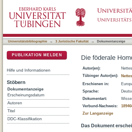
Die föderale Homogenitätsklausel des Art. 
DSpace Repositorium (Manakin basiert)
Universitätsbibliographie
→
3 Juristische Fakultät
→
Dokumentanzeige
PUBLIKATION MELDEN
Die föderale Homo
Autor(en):
Nettes
Hilfe und Informationen
Tübinger Autor(en):
Nette
Stöbern
Erschienen in:
Europa
Dokumentanzeige
Sprache:
Deuts
Erscheinungsdatum
Dokumentart:
Wissen
Autoren
Verbund-Nachweis:
18946
Titel
Zur Langanzeige
DDC-Klassifikation
Das Dokument erschein