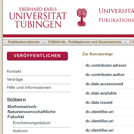
cGMP Signaling as a Molecular Target for Ce
DSpace Repositorium (Manakin basiert)
Synaptopathy
Publikationsdienste
→
TOBIAS-lib - Publikationen und Dissertationen
→
7 
Zur Kurzanzeige
VERÖFFENTLICHEN
dc.contributor.advisor
Kontakt
dc.contributor.author
Verträge
dc.date.accessioned
Hilfe und Informationen
dc.date.available
Stöbern
dc.date.issued
Mathematisch-
Naturwissenschaftliche
dc.identifier.uri
Fakultät
dc.identifier.uri
Erscheinungsdatum
dc.identifier.uri
Autoren