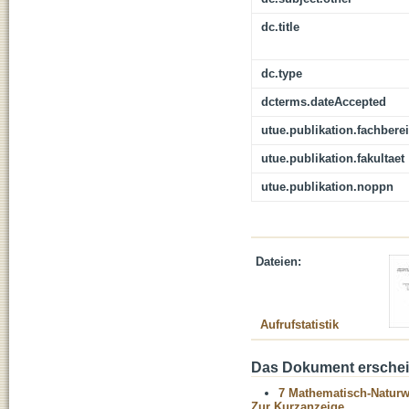
dc.title
dc.type
dcterms.dateAccepted
utue.publikation.fachbere
utue.publikation.fakultaet
utue.publikation.noppn
Dateien:
Aufrufstatistik
Das Dokument erschein
7 Mathematisch-Naturwi
Zur Kurzanzeige