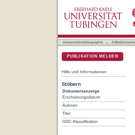
D-galactose might mediate
DSpace Repositorium (Manakin b
nutrient to consider for s
Universitätsbibliographie
→
4 Medizinische
PUBLIKATION MELDEN
Hilfe und Informationen
Stöbern
Dokumentanzeige
Erscheinungsdatum
Autoren
Titel
DDC-Klassifikation