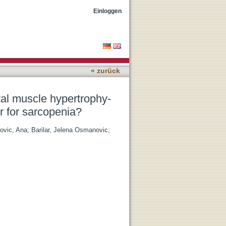
ting effects of milk-A
Einloggen
« zurück
tal muscle hypertrophy-
er for sarcopenia?
ovic, Ana
;
Barilar, Jelena Osmanovic
;