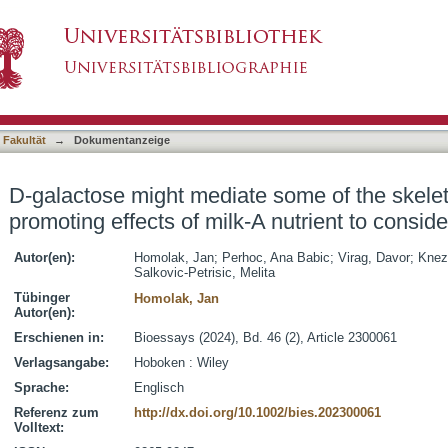
 some of the skeletal muscle hypertrophy-promo
asiert)
arcopenia?
 Fakultät
→
Dokumentanzeige
D-galactose might mediate some of the skele
promoting effects of milk-A nutrient to consid
Autor(en):
Homolak, Jan
;
Perhoc, Ana Babic
;
Virag, Davor
;
Knez
Salkovic-Petrisic, Melita
Tübinger
Homolak, Jan
Autor(en):
Erschienen in:
Bioessays (2024), Bd. 46 (2), Article 2300061
Verlagsangabe:
Hoboken : Wiley
Sprache:
Englisch
Referenz zum
http://dx.doi.org/10.1002/bies.202300061
Volltext: