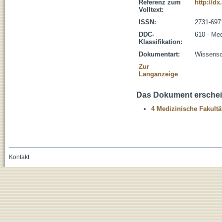
Referenz zum
http://d
Volltext:
ISSN:
2731-697
DDC-
610 - Med
Klassifikation:
Dokumentart:
Wissensch
Zur
Langanzeige
Das Dokument erschein
4 Medizinische Fakultä
Kontakt