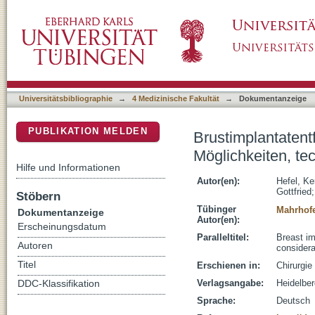
Brustimplantatentfernung und simultane ästh
DSpace Repositorium (Manakin basiert)
Überlegungen und Ergebnisanalyse
Universitätsbibliographie
→
4 Medizinische Fakultät
→
Dokumentanzeige
PUBLIKATION MELDEN
Brustimplantatent
Möglichkeiten, t
Hilfe und Informationen
Autor(en):
Hefel, Ke
Gottfried
Stöbern
Tübinger
Mahrhofe
Dokumentanzeige
Autor(en):
Erscheinungsdatum
Paralleltitel:
Breast im
Autoren
consider
Titel
Erschienen in:
Chirurgie
Verlagsangabe:
Heidelber
DDC-Klassifikation
Sprache:
Deutsch