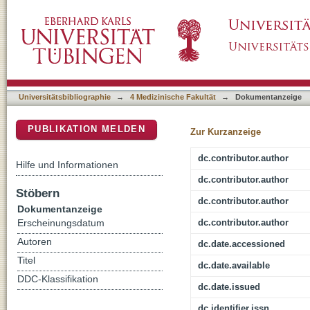
Aus Fehlern lernen – qualitative Analyse vo
DSpace Repositorium (Manakin basiert)
Universitätsbibliographie
→
4 Medizinische Fakultät
→
Dokumentanzeige
PUBLIKATION MELDEN
Zur Kurzanzeige
dc.contributor.author
Hilfe und Informationen
dc.contributor.author
Stöbern
dc.contributor.author
Dokumentanzeige
dc.contributor.author
Erscheinungsdatum
Autoren
dc.date.accessioned
Titel
dc.date.available
DDC-Klassifikation
dc.date.issued
dc.identifier.issn