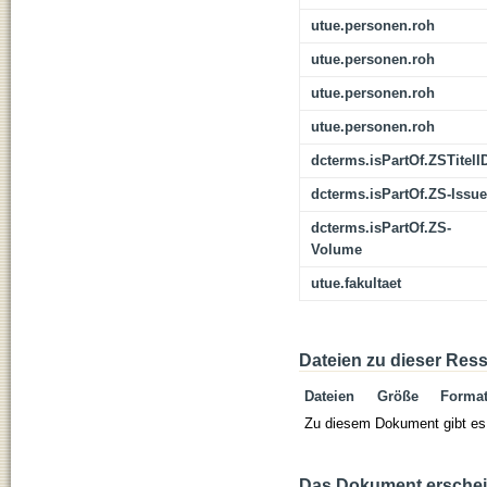
utue.personen.roh
utue.personen.roh
utue.personen.roh
utue.personen.roh
dcterms.isPartOf.ZSTitelI
dcterms.isPartOf.ZS-Issue
dcterms.isPartOf.ZS-
Volume
utue.fakultaet
Dateien zu dieser Res
Dateien
Größe
Forma
Zu diesem Dokument gibt es 
Das Dokument erschein