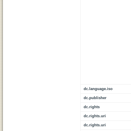
dc.language.iso
dc.publisher
dc.rights
dc.rights.uri
dc.rights.uri