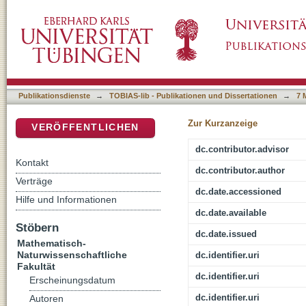
Realization of YBa2Cu3O{7-\delta} nanostru
DSpace Repositorium (Manakin basiert)
Publikationsdienste
→
TOBIAS-lib - Publikationen und Dissertationen
→
7 
Zur Kurzanzeige
VERÖFFENTLICHEN
dc.contributor.advisor
Kontakt
dc.contributor.author
Verträge
dc.date.accessioned
Hilfe und Informationen
dc.date.available
Stöbern
dc.date.issued
Mathematisch-
Naturwissenschaftliche
dc.identifier.uri
Fakultät
dc.identifier.uri
Erscheinungsdatum
dc.identifier.uri
Autoren