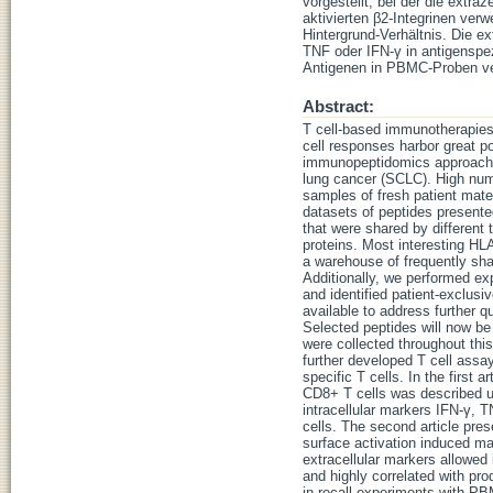
vorgestellt, bei der die extr
aktivierten β2-Integrinen ver
Hintergrund-Verhältnis. Die ex
TNF oder IFN-γ in antigenspez
Antigenen in PBMC-Proben v
Abstract:
T cell-based immunotherapies 
cell responses harbor great po
immunopeptidomics approach for
lung cancer (SCLC). High num
samples of fresh patient mate
datasets of peptides presente
that were shared by different
proteins. Most interesting HLA
a warehouse of frequently sha
Additionally, we performed e
and identified patient-exclus
available to address further q
Selected peptides will now be
were collected throughout this
further developed T cell assay
specific T cells. In the first 
CD8+ T cells was described u
intracellular markers IFN‑γ, T
cells. The second article pres
surface activation induced ma
extracellular markers allowed 
and highly correlated with pro
in recall experiments with PB