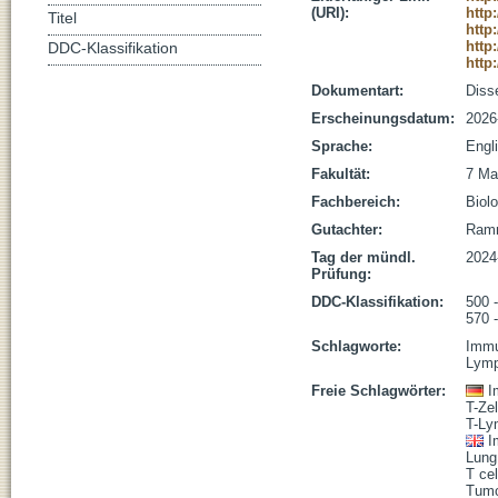
(URI):
http
Titel
http
http
DDC-Klassifikation
http
Dokumentart:
Disse
Erscheinungsdatum:
2026
Sprache:
Engl
Fakultät:
7 Ma
Fachbereich:
Biolo
Gutachter:
Ramm
Tag der mündl.
2024
Prüfung:
DDC-Klassifikation:
500 
570 
Schlagworte:
Immu
Lymp
Freie Schlagwörter:
I
T-Zel
T-Ly
I
Lung
T cel
Tumo