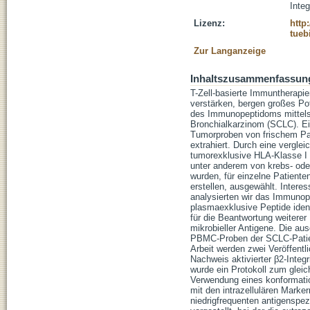
Integ
Lizenz:
http
tueb
Zur Langanzeige
Inhaltszusammenfassun
T-Zell-basierte Immuntherapie
verstärken, bergen großes Pot
des Immunopeptidoms mittels M
Bronchialkarzinom (SCLC). Ei
Tumorproben von frischem Pat
extrahiert. Durch eine verg
tumorexklusive HLA-Klasse I 
unter anderem von krebs- ode
wurden, für einzelne Patient
erstellen, ausgewählt. Interes
analysierten wir das Immuno
plasmaexklusive Peptide iden
für die Beantwortung weiterer
mikrobieller Antigene. Die aus
PBMC-Proben der SCLC-Patient
Arbeit werden zwei Veröffentl
Nachweis aktivierter β2-Integr
wurde ein Protokoll zum gleic
Verwendung eines konformatio
mit den intrazellulären Marke
niedrigfrequenten antigenspez