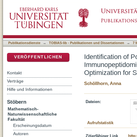
Identification of Potential T cell Antigens 
DSpace Repositorium (Manakin basiert)
Target Identification and T cell Assay Optimiz
cells
Publikationsdienste
→
TOBIAS-lib - Publikationen und Dissertationen
→
7 
Identification of 
VERÖFFENTLICHEN
Immunopeptidomics
Optimization for S
Kontakt
Verträge
Schöllhorn, Anna
Hilfe und Informationen
Stöbern
Dateien:
Mathematisch-
Naturwissenschaftliche
Fakultät
Aufrufstatistik
Erscheinungsdatum
Autoren
Zitierfähiger Link
http