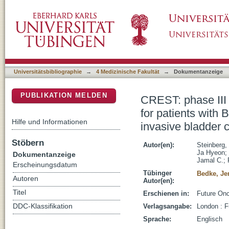
CREST: phase III study of sasanlimab and Bac
DSpace Repositorium (Manakin basiert)
Calmette-Guérin-naïve high-risk non-muscle-
Universitätsbibliographie
→
4 Medizinische Fakultät
→
Dokumentanzeige
PUBLIKATION MELDEN
CREST: phase III 
for patients with 
Hilfe und Informationen
invasive bladder 
Stöbern
Autor(en):
Steinberg,
Ja Hyeon
;
Dokumentanzeige
Jamal C.
;
Erscheinungsdatum
Tübinger
Bedke, Je
Autoren
Autor(en):
Titel
Erschienen in:
Future Onc
DDC-Klassifikation
Verlagsangabe:
London : F
Sprache:
Englisch