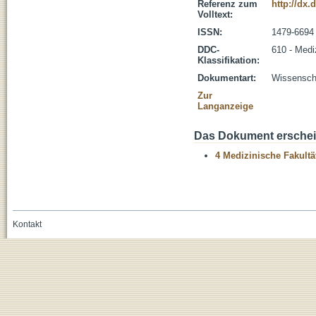
Referenz zum
http://dx.
Volltext:
ISSN:
1479-6694
DDC-
610 - Medi
Klassifikation:
Dokumentart:
Wissenscha
Zur
Langanzeige
Das Dokument erschein
4 Medizinische Fakultä
Kontakt