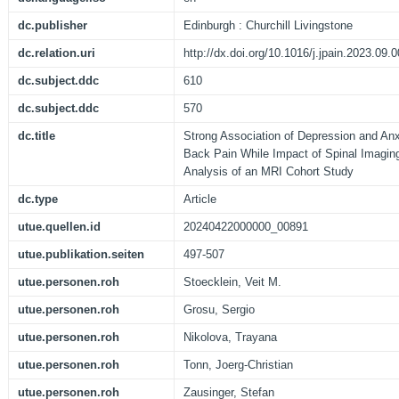
dc.publisher
Edinburgh : Churchill Livingstone
dc.relation.uri
http://dx.doi.org/10.1016/j.jpain.2023.09.
dc.subject.ddc
610
dc.subject.ddc
570
dc.title
Strong Association of Depression and Anx
Back Pain While Impact of Spinal Imaging
Analysis of an MRI Cohort Study
dc.type
Article
utue.quellen.id
20240422000000_00891
utue.publikation.seiten
497-507
utue.personen.roh
Stoecklein, Veit M.
utue.personen.roh
Grosu, Sergio
utue.personen.roh
Nikolova, Trayana
utue.personen.roh
Tonn, Joerg-Christian
utue.personen.roh
Zausinger, Stefan