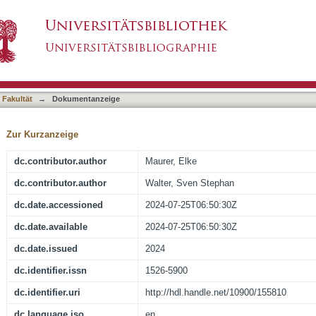
ression and Anxiety With the Presence of Bac
asiert)
s Limited: Analysis of an MRI Cohort Study
 Fakultät
→
Dokumentanzeige
Zur Kurzanzeige
dc.contributor.author
Maurer, Elke
dc.contributor.author
Walter, Sven Stephan
dc.date.accessioned
2024-07-25T06:50:30Z
dc.date.available
2024-07-25T06:50:30Z
dc.date.issued
2024
dc.identifier.issn
1526-5900
dc.identifier.uri
http://hdl.handle.net/10900/155810
dc.language.iso
en