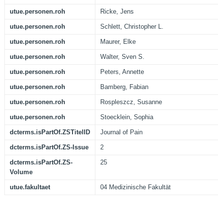
utue.personen.roh
Ricke, Jens
utue.personen.roh
Schlett, Christopher L.
utue.personen.roh
Maurer, Elke
utue.personen.roh
Walter, Sven S.
utue.personen.roh
Peters, Annette
utue.personen.roh
Bamberg, Fabian
utue.personen.roh
Rospleszcz, Susanne
utue.personen.roh
Stoecklein, Sophia
dcterms.isPartOf.ZSTitelID
Journal of Pain
dcterms.isPartOf.ZS-Issue
2
dcterms.isPartOf.ZS-
25
Volume
utue.fakultaet
04 Medizinische Fakultät