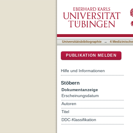
Strong Association of Dep
DSpace Repositorium (Manakin b
Spinal Imaging Findings i
Universitätsbibliographie
→
4 Medizinische
PUBLIKATION MELDEN
Hilfe und Informationen
Stöbern
Dokumentanzeige
Erscheinungsdatum
Autoren
Titel
DDC-Klassifikation