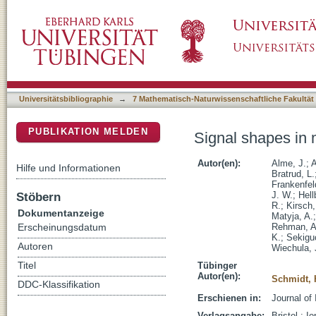
Signal shapes in multiwire proportional ch
DSpace Repositorium (Manakin basiert)
Universitätsbibliographie
→
7 Mathematisch-Naturwissenschaftliche Fakultät
PUBLIKATION MELDEN
Signal shapes in 
Autor(en):
Alme, J.
;
A
Hilfe und Informationen
Bratrud, L.
Frankenfel
Stöbern
J. W.
;
Hell
R.
;
Kirsch,
Dokumentanzeige
Matyja, A.
Rehman, A
Erscheinungsdatum
K.
;
Sekiguc
Autoren
Wiechula, 
Titel
Tübinger
Autor(en):
Schmidt, 
DDC-Klassifikation
Erschienen in:
Journal of 
Verlagsangabe:
Bristol : I