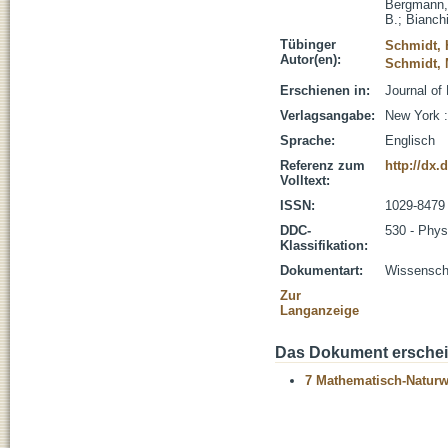
Bergmann,
B.
;
Bianchi
Tübinger
Schmidt, 
Autor(en):
Schmidt, 
Erschienen in:
Journal of
Verlagsangabe:
New York :
Sprache:
Englisch
Referenz zum
http://dx
Volltext:
ISSN:
1029-8479
DDC-
530 - Phys
Klassifikation:
Dokumentart:
Wissenscha
Zur
Langanzeige
Das Dokument erschein
7 Mathematisch-Naturwi