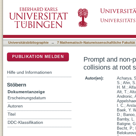
Prompt and non-prompt J/ψ production at midr
DSpace Repositorium (Manakin basiert)
Universitätsbibliographie
→
7 Mathematisch-Naturwissenschaftliche Fakultät
PUBLIKATION MELDEN
Prompt and non-pr
collisions at roo
Hilfe und Informationen
Autor(en):
Acharya, S
S.
;
Ahn, S.
Stöbern
H. M.
;
Alfa
Dokumentanzeige
Alt, T.
;
Alt
Andronic, 
Erscheinungsdatum
Appelshaeu
I. C.
;
Arsl
Autoren
Baek, Y. W
Titel
D.
;
Banoo,
Barnby, L.
DDC-Klassifikation
Batigne, G
Becht, P.
;
Belokurova