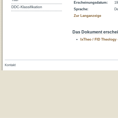
Erscheinungsdatum:
19
DDC-Klassifikation
Sprache:
De
Zur Langanzeige
Das Dokument erschein
IxTheo / FID Theology 
Kontakt