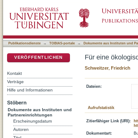
Für eine ökologische Erziehung
DSpace Repositorium (Manakin basiert)
Publikationsdienste
→
TOBIAS-portale
→
Dokumente aus Instituten und Pa
Für eine ökologis
VERÖFFENTLICHEN
Schweitzer, Friedrich
Kontakt
Verträge
Dateien:
Hilfe und Informationen
Stöbern
Aufrufstatistik
Dokumente aus Instituten und
Partnereinrichtungen
Zitierfähiger Link (URI):
ht
Erscheinungsdatum
ht
Autoren
Dokumentart:
B
Titel