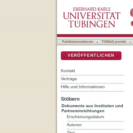
Fortschritt, Kontinuität 
DSpace Repositorium (Manakin b
Verständnis religiöser Sp
Publikationsdienste
→
TOBIAS-portale
→
VERÖFFENTLICHEN
Kontakt
Verträge
Hilfe und Informationen
Stöbern
Dokumente aus Instituten und
Partnereinrichtungen
Erscheinungsdatum
Autoren
Titel