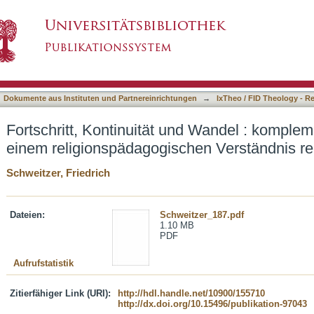
und Wandel : komplementäre Ansätze zu einem 
asiert)
rache
Dokumente aus Instituten und Partnereinrichtungen
→
IxTheo / FID Theology - R
Fortschritt, Kontinuität und Wandel : komple
einem religionspädagogischen Verständnis re
Schweitzer, Friedrich
Dateien:
Schweitzer_187.pdf
1.10 MB
PDF
Aufrufstatistik
Zitierfähiger Link (URI):
http://hdl.handle.net/10900/155710
http://dx.doi.org/10.15496/publikation-97043