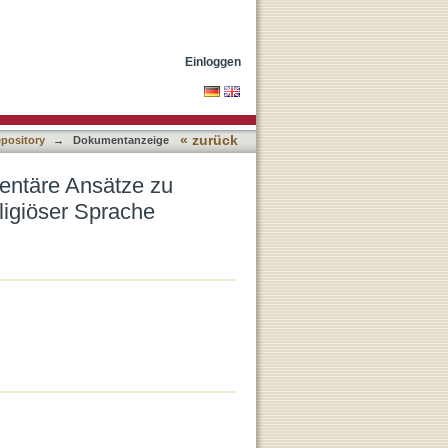
religionspädagogischen
Einloggen
« zurück
epository
→
Dokumentanzeige
mentäre Ansätze zu
ligiöser Sprache