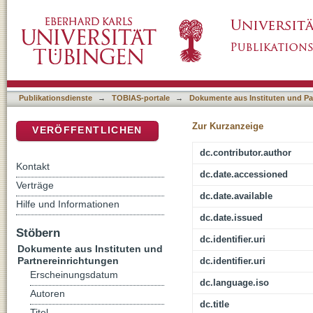
Ist Schule noch zu verantworten? : Anmerku
DSpace Repositorium (Manakin basiert)
Publikationsdienste
→
TOBIAS-portale
→
Dokumente aus Instituten und Pa
Zur Kurzanzeige
VERÖFFENTLICHEN
dc.contributor.author
Kontakt
dc.date.accessioned
Verträge
dc.date.available
Hilfe und Informationen
dc.date.issued
Stöbern
dc.identifier.uri
Dokumente aus Instituten und
Partnereinrichtungen
dc.identifier.uri
Erscheinungsdatum
dc.language.iso
Autoren
dc.title
Titel