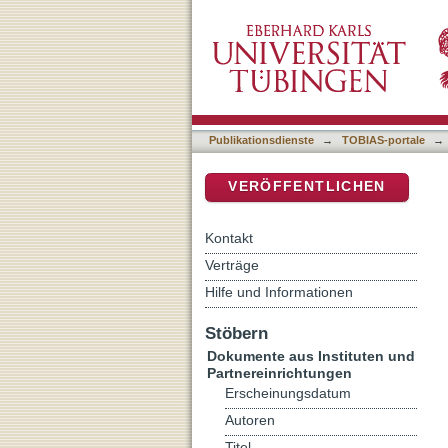
Schulleben - Erziehung 
DSpace Repositorium (Manakin b
Publikationsdienste
→
TOBIAS-portale
→
VERÖFFENTLICHEN
Kontakt
Verträge
Hilfe und Informationen
Stöbern
Dokumente aus Instituten und
Partnereinrichtungen
Erscheinungsdatum
Autoren
Titel