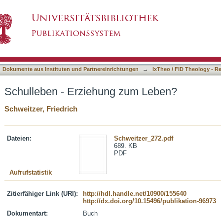
zum Leben?
asiert)
Dokumente aus Instituten und Partnereinrichtungen
→
IxTheo / FID Theology - R
Schulleben - Erziehung zum Leben?
Schweitzer, Friedrich
Dateien:
Schweitzer_272.pdf
689. KB
PDF
Aufrufstatistik
Zitierfähiger Link (URI):
http://hdl.handle.net/10900/155640
http://dx.doi.org/10.15496/publikation-96973
Dokumentart:
Buch