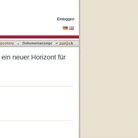
otestantismus und Bildung?
Einloggen
« zurück
epository
→
Dokumentanzeige
 ein neuer Horizont für