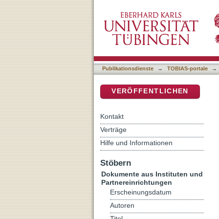
Religionsunterricht in der
DSpace Repositorium (Manakin b
Publikationsdienste
→
TOBIAS-portale
→
VERÖFFENTLICHEN
Kontakt
Verträge
Hilfe und Informationen
Stöbern
Dokumente aus Instituten und
Partnereinrichtungen
Erscheinungsdatum
Autoren
Titel