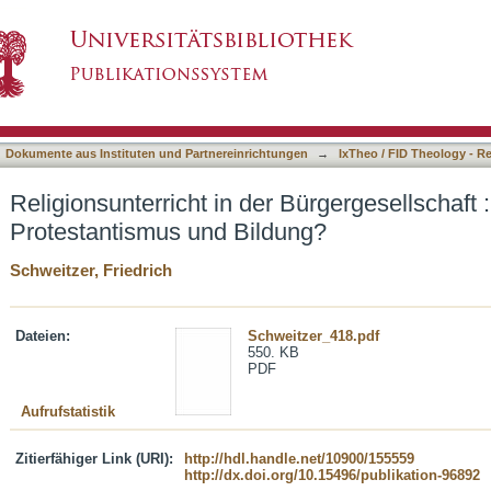
 Bürgergesellschaft : ein neuer Horizont für Pr
asiert)
Dokumente aus Instituten und Partnereinrichtungen
→
IxTheo / FID Theology - R
Religionsunterricht in der Bürgergesellschaft :
Protestantismus und Bildung?
Schweitzer, Friedrich
Dateien:
Schweitzer_418.pdf
550. KB
PDF
Aufrufstatistik
Zitierfähiger Link (URI):
http://hdl.handle.net/10900/155559
http://dx.doi.org/10.15496/publikation-96892