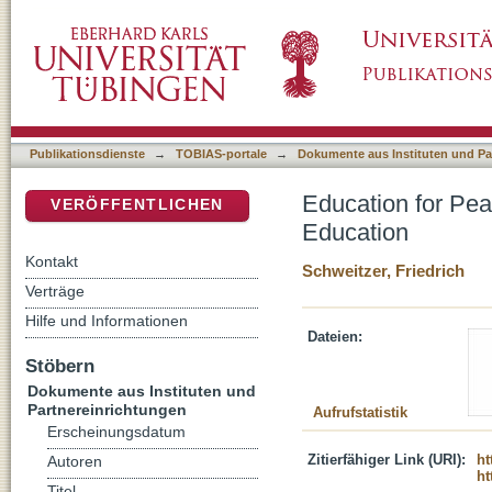
Education for Peace and Tolerance : new Tas
DSpace Repositorium (Manakin basiert)
Publikationsdienste
→
TOBIAS-portale
→
Dokumente aus Instituten und Pa
Education for Pea
VERÖFFENTLICHEN
Education
Kontakt
Schweitzer, Friedrich
Verträge
Hilfe und Informationen
Dateien:
Stöbern
Dokumente aus Instituten und
Partnereinrichtungen
Aufrufstatistik
Erscheinungsdatum
Zitierfähiger Link (URI):
ht
Autoren
ht
Titel