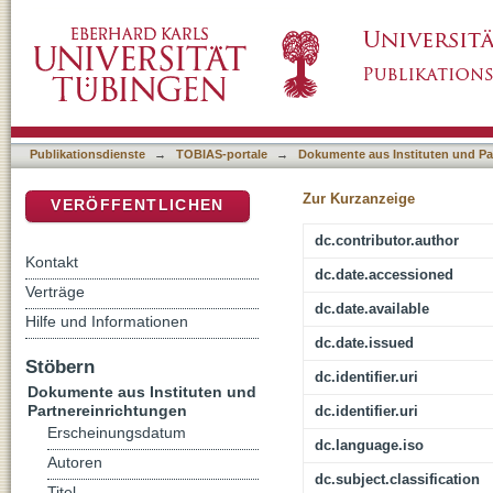
Religionsunterricht erforschen : Aufgaben un
DSpace Repositorium (Manakin basiert)
Forschung
Publikationsdienste
→
TOBIAS-portale
→
Dokumente aus Instituten und Pa
Zur Kurzanzeige
VERÖFFENTLICHEN
dc.contributor.author
Kontakt
dc.date.accessioned
Verträge
dc.date.available
Hilfe und Informationen
dc.date.issued
Stöbern
dc.identifier.uri
Dokumente aus Instituten und
Partnereinrichtungen
dc.identifier.uri
Erscheinungsdatum
dc.language.iso
Autoren
dc.subject.classification
Titel