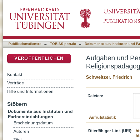
Aufgaben und Perspektiven einer Berufsorien
DSpace Repositorium (Manakin basiert)
Publikationsdienste
→
TOBIAS-portale
→
Dokumente aus Instituten und Pa
Aufgaben und Pers
VERÖFFENTLICHEN
Religionspädagog
Kontakt
Schweitzer, Friedrich
Verträge
Hilfe und Informationen
Dateien:
Stöbern
Dokumente aus Instituten und
Partnereinrichtungen
Aufrufstatistik
Erscheinungsdatum
Zitierfähiger Link (URI):
ht
Autoren
ht
Titel