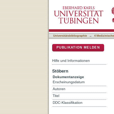
Towards real-time identifi
DSpace Repositorium (Manakin b
stimulation
Universitätsbibliographie
→
4 Medizinische
PUBLIKATION MELDEN
Hilfe und Informationen
Stöbern
Dokumentanzeige
Erscheinungsdatum
Autoren
Titel
DDC-Klassifikation