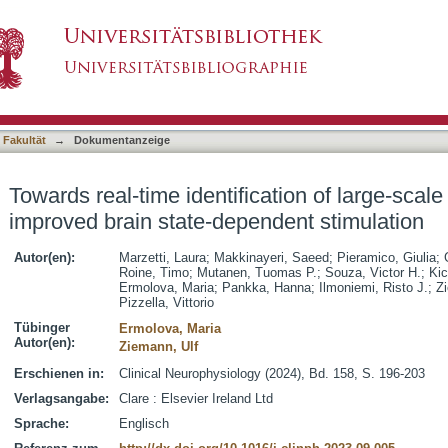
cation of large-scale brain states for improved 
asiert)
 Fakultät
→
Dokumentanzeige
Towards real-time identification of large-scale 
improved brain state-dependent stimulation
Autor(en):
Marzetti, Laura
;
Makkinayeri, Saeed
;
Pieramico, Giulia
;
Roine, Timo
;
Mutanen, Tuomas P.
;
Souza, Victor H.
;
Kic
Ermolova, Maria
;
Pankka, Hanna
;
Ilmoniemi, Risto J.
;
Z
Pizzella, Vittorio
Tübinger
Ermolova, Maria
Autor(en):
Ziemann, Ulf
Erschienen in:
Clinical Neurophysiology (2024), Bd. 158, S. 196-203
Verlagsangabe:
Clare : Elsevier Ireland Ltd
Sprache:
Englisch