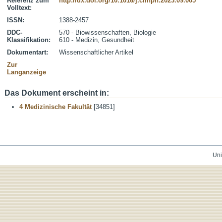
Referenz zum
http://dx.doi.org/10.1016/j.clinph.2023.09.005
Volltext:
ISSN:
1388-2457
DDC-
570 - Biowissenschaften, Biologie
Klassifikation:
610 - Medizin, Gesundheit
Dokumentart:
Wissenschaftlicher Artikel
Zur
Langanzeige
Das Dokument erscheint in:
4 Medizinische Fakultät
[34851]
Uni