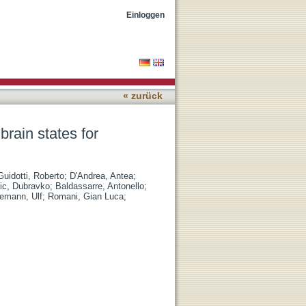
brain state-dependent
Einloggen
« zurück
brain states for
Guidotti, Roberto
;
D'Andrea, Antea
;
ic, Dubravko
;
Baldassarre, Antonello
;
iemann, Ulf
;
Romani, Gian Luca
;