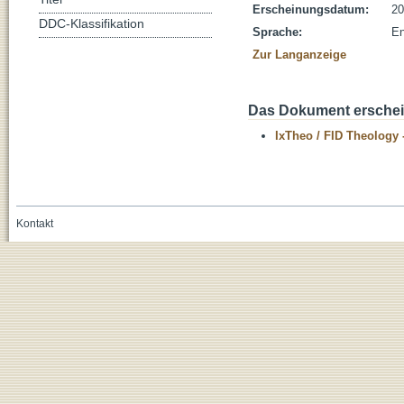
Erscheinungsdatum:
20
DDC-Klassifikation
Sprache:
En
Zur Langanzeige
Das Dokument erschein
IxTheo / FID Theology 
Kontakt