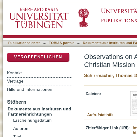
Observations on Apologetics and Its Relatio
DSpace Repositorium (Manakin basiert)
Publikationsdienste
→
TOBIAS-portale
→
Dokumente aus Instituten und Pa
Observations on A
VERÖFFENTLICHEN
Christian Mission
Kontakt
Schirrmacher, Thomas 1
Verträge
Hilfe und Informationen
Dateien:
Stöbern
Dokumente aus Instituten und
Partnereinrichtungen
Aufrufstatistik
Erscheinungsdatum
Zitierfähiger Link (URI):
ht
Autoren
ht
Titel