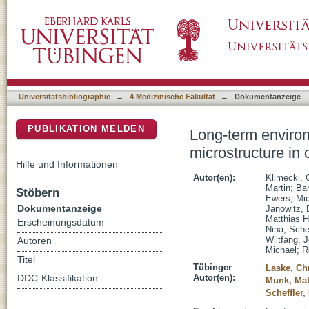
Long-term environmental enrichment is associa
DSpace Repositorium (Manakin basiert)
Universitätsbibliographie
→
4 Medizinische Fakultät
→
Dokumentanzeige
PUBLIKATION MELDEN
Long-term environ
microstructure in 
Hilfe und Informationen
Autor(en):
Klimecki, 
Martin
;
Bar
Stöbern
Ewers, Mi
Dokumentanzeige
Janowitz, 
Matthias H
Erscheinungsdatum
Nina
;
Schef
Wiltfang, 
Autoren
Michael
;
R
Titel
Tübinger
Laske, Ch
Autor(en):
DDC-Klassifikation
Munk, Mat
Scheffler,