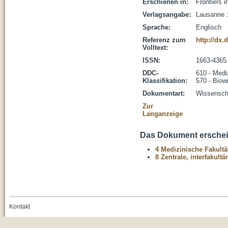
Erschienen in:
Frontiers 
Verlagsangabe:
Lausanne :
Sprache:
Englisch
Referenz zum
http://dx.
Volltext:
ISSN:
1663-4365
DDC-
610 - Medi
Klassifikation:
570 - Biow
Dokumentart:
Wissenscha
Zur
Langanzeige
Das Dokument erschein
4 Medizinische Fakultä
8 Zentrale, interfakult
Kontakt