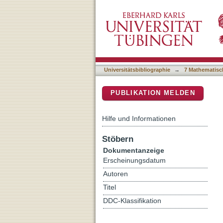
Structural variation and 
DSpace Repositorium (Manakin b
landscape in Arabidopsis
Universitätsbibliographie
→
7 Mathematisc
PUBLIKATION MELDEN
Hilfe und Informationen
Stöbern
Dokumentanzeige
Erscheinungsdatum
Autoren
Titel
DDC-Klassifikation