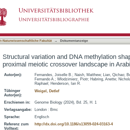
DNA methylation shape the centromere-proximal
asiert)
h-Naturwissenschaftliche Fakultät
→
Dokumentanzeige
Structural variation and DNA methylation sha
proximal meiotic crossover landscape in Arab
Autor(en):
Fernandes, Joiselle B.
;
Naish, Matthew
;
Lian, Qichao
;
B
Fernando A.
;
Wlodzimierz, Piotr
;
Habring, Anette
;
Nichol
Raphael
;
Henderson, Ian R.
Tübinger
Weigel, Detlef
Autor(en):
Erschienen in:
Genome Biology (2024), Bd. 25, H. 1
Verlagsangabe:
London : Bmc
Sprache:
Englisch
Referenz zum
http://dx.doi.org/10.1186/s13059-024-03163-4
Volltext: