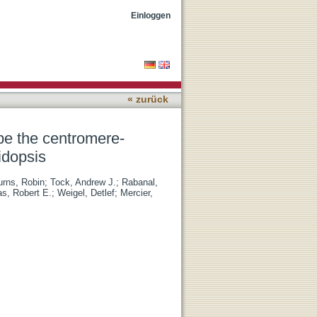
 meiotic crossover
Einloggen
« zurück
pe the centromere-
idopsis
urns, Robin
;
Tock, Andrew J.
;
Rabanal,
as, Robert E.
;
Weigel, Detlef
;
Mercier,