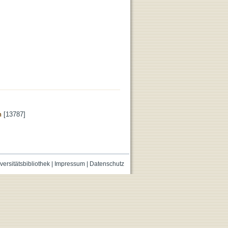
n
[13787]
versitätsbibliothek
|
Impressum
|
Datenschutz